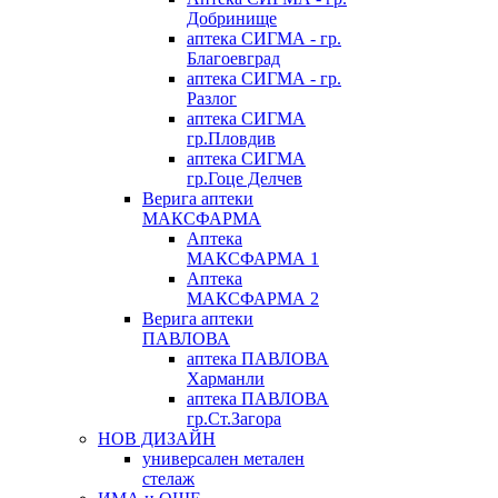
Добринище
аптека СИГМА - гр.
Благоевград
аптека СИГМА - гр.
Разлог
аптека СИГМА
гр.Пловдив
аптека СИГМА
гр.Гоце Делчев
Верига аптеки
МАКСФАРМА
Аптека
МАКСФАРМА 1
Аптека
МАКСФАРМА 2
Верига аптеки
ПАВЛОВА
аптека ПАВЛОВА
Харманли
аптека ПАВЛОВА
гр.Ст.Загора
НОВ ДИЗАЙН
универсален метален
стелаж