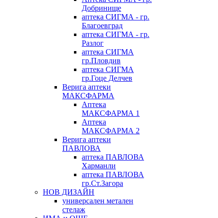
Добринище
аптека СИГМА - гр.
Благоевград
аптека СИГМА - гр.
Разлог
аптека СИГМА
гр.Пловдив
аптека СИГМА
гр.Гоце Делчев
Верига аптеки
МАКСФАРМА
Аптека
МАКСФАРМА 1
Аптека
МАКСФАРМА 2
Верига аптеки
ПАВЛОВА
аптека ПАВЛОВА
Харманли
аптека ПАВЛОВА
гр.Ст.Загора
НОВ ДИЗАЙН
универсален метален
стелаж