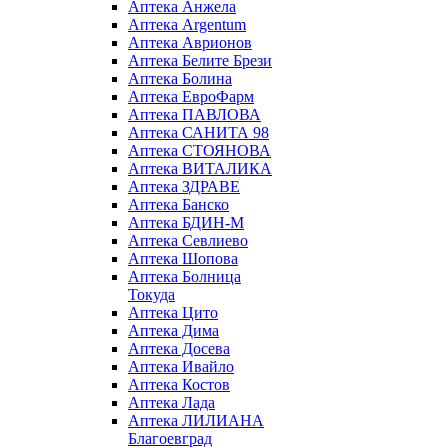
Аптека Анжела
Аптека Argentum
Аптека Аврионов
Аптека Белите Брези
Аптека Болина
Аптека ЕвроФарм
Аптека ПАВЛОВА
Аптека САНИТА 98
Аптека СТОЯНОВА
Аптека ВИТАЛИКА
Аптека ЗДРАВЕ
Аптека Банско
Аптека БДИН-М
Аптека Севлиево
Аптека Шопова
Аптека Болница
Токуда
Аптека Цито
Аптека Дима
Аптека Досева
Аптека Ивайло
Аптека Костов
Аптека Лада
Аптека ЛИЛИАНА
Благоевград