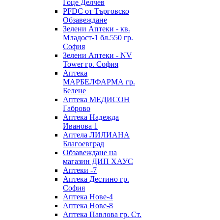
Гоце Делчев
PFDC от Търговско
Обзавеждане
Зелени Аптеки - кв.
Младост-1 бл.550 гр.
София
Зелени Аптеки - NV
Tower гр. София
Аптека
МАРБЕЛФАРМА гр.
Белене
Аптека МЕДИСОН
Габрово
Аптека Надежда
Иванова 1
Аптела ЛИЛИАНА
Благоевград
Обзавеждане на
магазин ДИП ХАУС
Аптеки -7
Аптека Дестино гр.
София
Аптека Нове-4
Аптека Нове-8
Аптека Павлова гр. Ст.