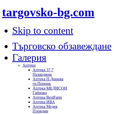
targovsko-bg.com
Skip to content
Търговско обзавеждане
Галерия
Аптеки
Аптека 37,7
Пазарджик
Aптека П.Динева
гр.Перник
Аптека МЕДИСОН
Габрово
Аптека BestFarm
Аптека ИВА
Аптека Медея
Пловдив