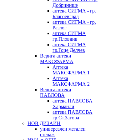
Добринище
аптека СИГМА - гр.
Благоевград
аптека СИГМА - гр.
Разлог
аптека СИГМА
гр.Пловдив
аптека СИГМА
гр.Гоце Делчев
Верига аптеки
МАКСФАРМА
Аптека
МАКСФАРМА 1
Аптека
МАКСФАРМА 2
Верига аптеки
ПАВЛОВА
аптека ПАВЛОВА
Харманли
аптека ПАВЛОВА
гр.Ст.Загора
НОВ ДИЗАЙН
универсален метален
стелаж