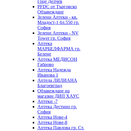
Гоце Делчев
PFDC от Търговско
Обзавеждане
Зелени Аптеки - кв.
Младост-1 бл.550 гр.
София
Зелени Аптеки - NV
Tower гр. София
Аптека
МАРБЕЛФАРМА гр.
Белене
Аптека МЕДИСОН
Габрово
Аптека Надежда
Иванова 1
Аптела ЛИЛИАНА
Благоевград
Обзавеждане на
магазин ДИП ХАУС
Аптеки -7
Аптека Дестино гр.
София
Аптека Нове-4
Аптека Нове-8
Аптека Павлова гр. Ст.