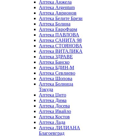
Аптека Анжела
Аптека Argentum
Аптека Аврионов
Аптека Белите Брези
Аптека Болина
Аптека ЕвроФарм
Аптека ПАВЛОВА
Аптека САНИТА 98
Аптека СТОЯНОВА
Аптека ВИТАЛИКА
Аптека ЗДРАВЕ
Аптека Банско
Аптека БДИН-М
Аптека Севлиево
Аптека Шопова
Аптека Болница
Токуда
Аптека Цито
Аптека Дима
Аптека Досева
Аптека Ивайло
Аптека Костов
Аптека Лада
Аптека ЛИЛИАНА
Благоевград