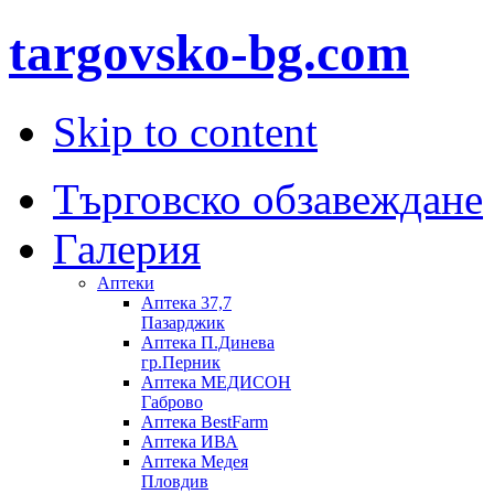
targovsko-bg.com
Skip to content
Търговско обзавеждане
Галерия
Аптеки
Аптека 37,7
Пазарджик
Aптека П.Динева
гр.Перник
Аптека МЕДИСОН
Габрово
Аптека BestFarm
Аптека ИВА
Аптека Медея
Пловдив