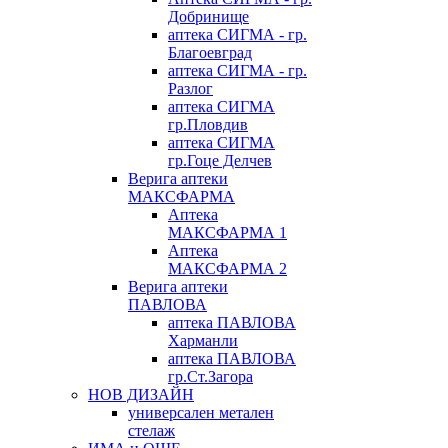
Добринище
аптека СИГМА - гр.
Благоевград
аптека СИГМА - гр.
Разлог
аптека СИГМА
гр.Пловдив
аптека СИГМА
гр.Гоце Делчев
Верига аптеки
МАКСФАРМА
Аптека
МАКСФАРМА 1
Аптека
МАКСФАРМА 2
Верига аптеки
ПАВЛОВА
аптека ПАВЛОВА
Харманли
аптека ПАВЛОВА
гр.Ст.Загора
НОВ ДИЗАЙН
универсален метален
стелаж