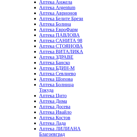
Аптека Анжела
Аптека Argentum
Аптека Аврионов
Аптека Белите Брези
Аптека Болина
Аптека ЕвроФарм
Аптека ПАВЛОВА
Аптека САНИТА 98
Аптека СТОЯНОВА
Аптека ВИТАЛИКА
Аптека ЗДРАВЕ
Аптека Банско
Аптека БДИН-М
Аптека Севлиево
Аптека Шопова
Аптека Болница
Токуда
Аптека Цито
Аптека Дима
Аптека Досева
Аптека Ивайло
Аптека Костов
Аптека Лада
Аптека ЛИЛИАНА
Благоевград