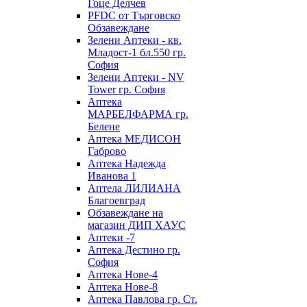
Гоце Делчев
PFDC от Търговско
Обзавеждане
Зелени Аптеки - кв.
Младост-1 бл.550 гр.
София
Зелени Аптеки - NV
Tower гр. София
Аптека
МАРБЕЛФАРМА гр.
Белене
Аптека МЕДИСОН
Габрово
Аптека Надежда
Иванова 1
Аптела ЛИЛИАНА
Благоевград
Обзавеждане на
магазин ДИП ХАУС
Аптеки -7
Аптека Дестино гр.
София
Аптека Нове-4
Аптека Нове-8
Аптека Павлова гр. Ст.