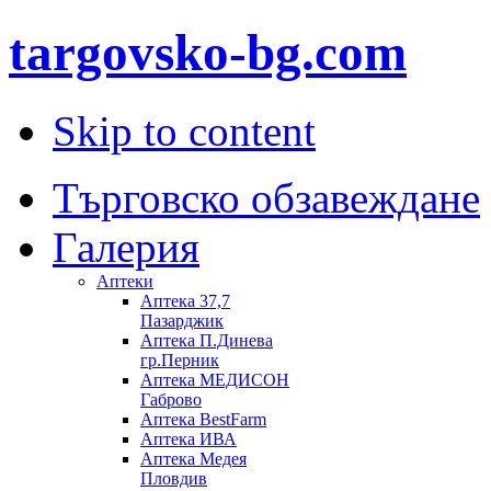
targovsko-bg.com
Skip to content
Търговско обзавеждане
Галерия
Аптеки
Аптека 37,7
Пазарджик
Aптека П.Динева
гр.Перник
Аптека МЕДИСОН
Габрово
Аптека BestFarm
Аптека ИВА
Аптека Медея
Пловдив