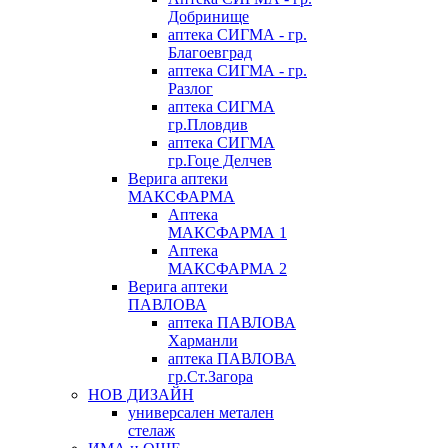
Добринище
аптека СИГМА - гр.
Благоевград
аптека СИГМА - гр.
Разлог
аптека СИГМА
гр.Пловдив
аптека СИГМА
гр.Гоце Делчев
Верига аптеки
МАКСФАРМА
Аптека
МАКСФАРМА 1
Аптека
МАКСФАРМА 2
Верига аптеки
ПАВЛОВА
аптека ПАВЛОВА
Харманли
аптека ПАВЛОВА
гр.Ст.Загора
НОВ ДИЗАЙН
универсален метален
стелаж