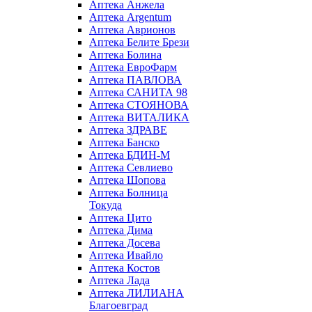
Аптека Анжела
Аптека Argentum
Аптека Аврионов
Аптека Белите Брези
Аптека Болина
Аптека ЕвроФарм
Аптека ПАВЛОВА
Аптека САНИТА 98
Аптека СТОЯНОВА
Аптека ВИТАЛИКА
Аптека ЗДРАВЕ
Аптека Банско
Аптека БДИН-М
Аптека Севлиево
Аптека Шопова
Аптека Болница
Токуда
Аптека Цито
Аптека Дима
Аптека Досева
Аптека Ивайло
Аптека Костов
Аптека Лада
Аптека ЛИЛИАНА
Благоевград