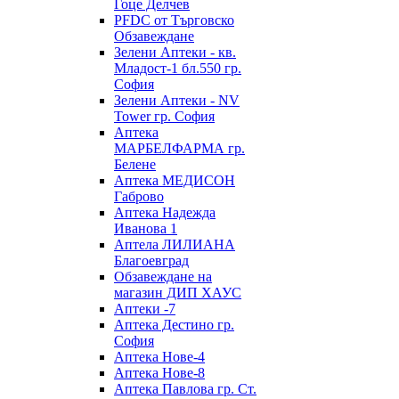
Гоце Делчев
PFDC от Търговско
Обзавеждане
Зелени Аптеки - кв.
Младост-1 бл.550 гр.
София
Зелени Аптеки - NV
Tower гр. София
Аптека
МАРБЕЛФАРМА гр.
Белене
Аптека МЕДИСОН
Габрово
Аптека Надежда
Иванова 1
Аптела ЛИЛИАНА
Благоевград
Обзавеждане на
магазин ДИП ХАУС
Аптеки -7
Аптека Дестино гр.
София
Аптека Нове-4
Аптека Нове-8
Аптека Павлова гр. Ст.