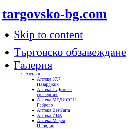
targovsko-bg.com
Skip to content
Търговско обзавеждане
Галерия
Аптеки
Аптека 37,7
Пазарджик
Aптека П.Динева
гр.Перник
Аптека МЕДИСОН
Габрово
Аптека BestFarm
Аптека ИВА
Аптека Медея
Пловдив